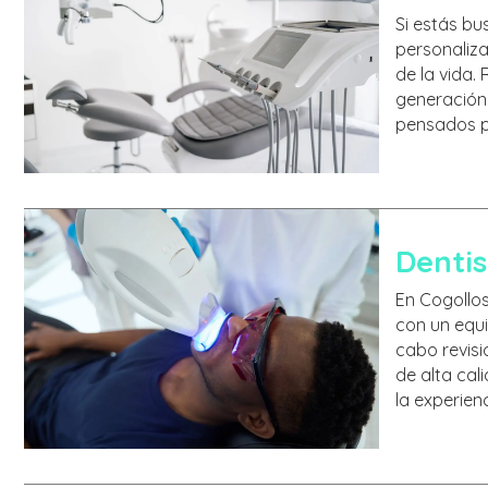
Si estás bu
personaliz
de la vida.
generación
pensados p
Dentis
En Cogollos
con un equ
cabo revisi
de alta cal
la experienc