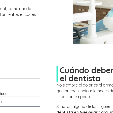
dual, combinando
tamientos eficaces,
Cuándo deberí
el dentista
No siempre el dolor es el prim
que pueden indicar la necesida
ico
situación empeore.
Si notas alguno de los siguie
dentista en Güevéjar
para un