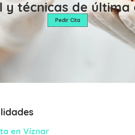
l y técnicas de última
Pedir Cita
lidades
ta en Víznar