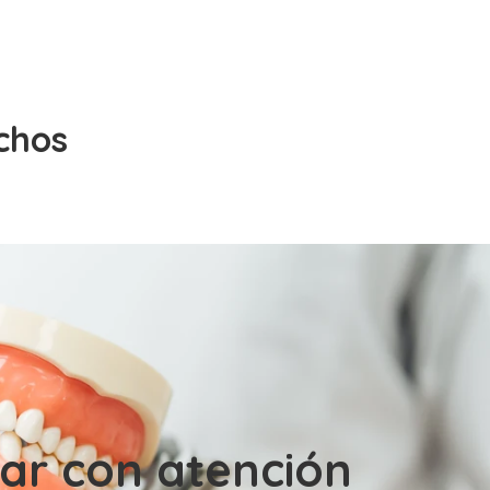
chos
jar con atención