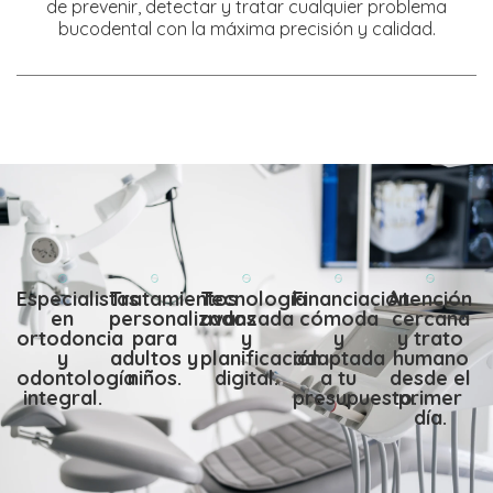
de prevenir, detectar y tratar cualquier problema
bucodental con la máxima precisión y calidad.
Especialistas
Tratamientos
Tecnología
Financiación
Atención
en
personalizados
avanzada
cómoda
cercana
ortodoncia
para
y
y
y trato
y
adultos y
planificación
adaptada
humano
odontología
niños.
digital.
a tu
desde el
integral.
presupuesto.
primer
día.